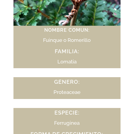
NOMBRE COMÚN:
Fuinque o Romerillo
FAMILIA:
Lomatia
GÉNERO:
Proteaceae
ESPECIE:
Ferruginea