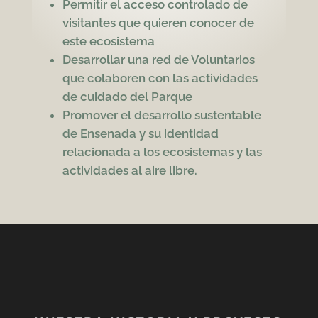
Permitir el acceso controlado de
visitantes que quieren conocer de
este ecosistema
Desarrollar una red de Voluntarios
que colaboren con las actividades
de cuidado del Parque
Promover el desarrollo sustentable
de Ensenada y su identidad
relacionada a los ecosistemas y las
actividades al aire libre.